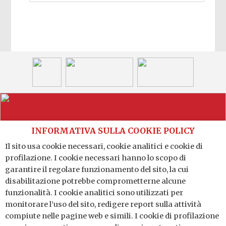
INFORMATIVA SULLA COOKIE POLICY
Il sito usa cookie necessari, cookie analitici e cookie di
profilazione. I cookie necessari hanno lo scopo di
Distretto Produttivo Agrumi di Sicilia
garantire il regolare funzionamento del sito, la cui
Via G. A. Costanzo n. 41 - 95121 Catania (CT)
disabilitazione potrebbe comprometterne alcune
P.IVA: 04784140875
funzionalità. I cookie analitici sono utilizzati per
monitorare l’uso del sito, redigere report sulla attività
compiute nelle pagine web e simili. I cookie di profilazione
ARCES - Collegio Universitario