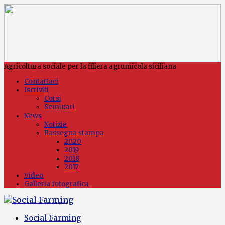
Agricoltura sociale per la filiera agrumicola siciliana
Contattaci
Iscriviti
Corsi
Seminari
News
Notizie
Rassegna stampa
2020
2019
2018
2017
Video
Galleria fotografica
Social Farming