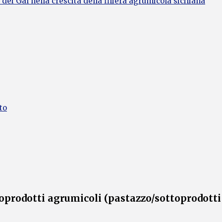
 dei Gal nella crescita della filiera agrumicola siciliana
to
oprodotti agrumicoli (pastazzo/sottoprodotti p