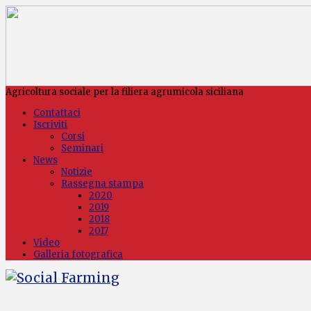
Agricoltura sociale per la filiera agrumicola siciliana
Contattaci
Iscriviti
Corsi
Seminari
News
Notizie
Rassegna stampa
2020
2019
2018
2017
Video
Galleria fotografica