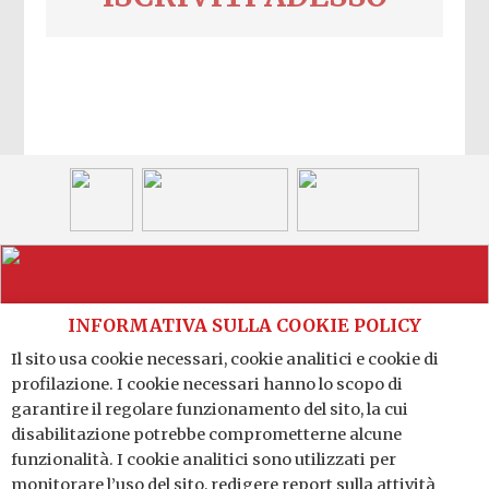
INFORMATIVA SULLA COOKIE POLICY
Il sito usa cookie necessari, cookie analitici e cookie di
profilazione. I cookie necessari hanno lo scopo di
Distretto Produttivo Agrumi di Sicilia
garantire il regolare funzionamento del sito, la cui
Via G. A. Costanzo n. 41 - 95121 Catania (CT)
disabilitazione potrebbe comprometterne alcune
P.IVA: 04784140875
funzionalità. I cookie analitici sono utilizzati per
monitorare l’uso del sito, redigere report sulla attività