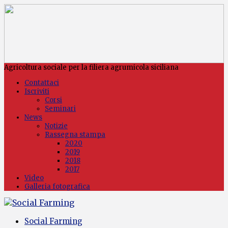
Agricoltura sociale per la filiera agrumicola siciliana
Contattaci
Iscriviti
Corsi
Seminari
News
Notizie
Rassegna stampa
2020
2019
2018
2017
Video
Galleria fotografica
Social Farming