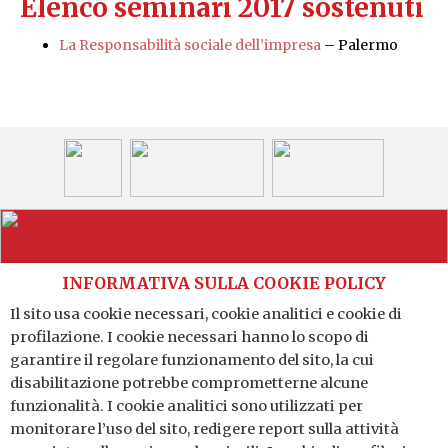
Elenco seminari 2017 sostenuti
La Responsabilità sociale dell’impresa
– Palermo
INFORMATIVA SULLA COOKIE POLICY
Il sito usa cookie necessari, cookie analitici e cookie di
profilazione. I cookie necessari hanno lo scopo di
Distretto Produttivo Agrumi di Sicilia
garantire il regolare funzionamento del sito, la cui
Via G. A. Costanzo n. 41 - 95121 Catania (CT)
disabilitazione potrebbe comprometterne alcune
P.IVA: 04784140875
funzionalità. I cookie analitici sono utilizzati per
monitorare l’uso del sito, redigere report sulla attività