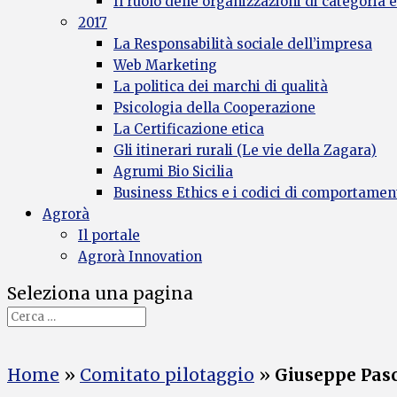
Il ruolo delle organizzazioni di categoria e
2017
La Responsabilità sociale dell’impresa
Web Marketing
La politica dei marchi di qualità
Psicologia della Cooperazione
La Certificazione etica
Gli itinerari rurali (Le vie della Zagara)
Agrumi Bio Sicilia
Business Ethics e i codici di comportamen
Agrorà
Il portale
Agrorà Innovation
Seleziona una pagina
Home
»
Comitato pilotaggio
»
Giuseppe Pas