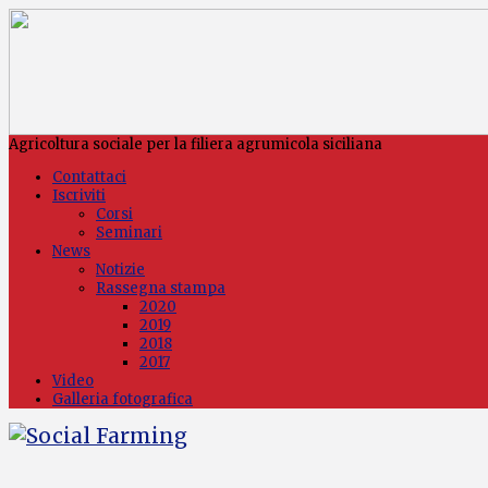
Agricoltura sociale per la filiera agrumicola siciliana
Contattaci
Iscriviti
Corsi
Seminari
News
Notizie
Rassegna stampa
2020
2019
2018
2017
Video
Galleria fotografica