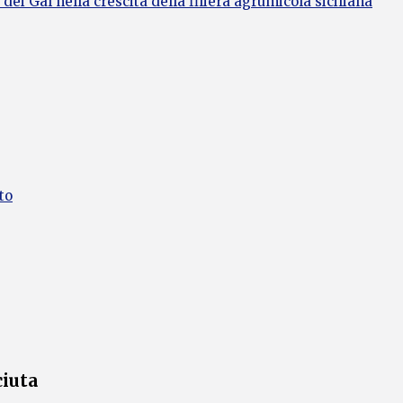
 dei Gal nella crescita della filiera agrumicola siciliana
to
ciuta