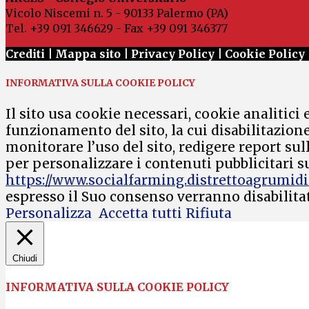
Vicolo Niscemi n. 5 - 90133 Palermo (PA)
Tel. +39 091 346629 - Fax +39 091 346377
Crediti |
Mappa sito
|
Privacy Policy
|
Cookie Policy
INFORMATIVA SULLA COOKIE POLICY
Il sito usa cookie necessari, cookie analitici
funzionamento del sito, la cui disabilitazion
monitorare l’uso del sito, redigere report sul
per personalizzare i contenuti pubblicitari su
https://www.socialfarming.distrettoagrumidis
espresso il Suo consenso verranno disabilitati
Personalizza
Accetta tutti
Rifiuta
Chiudi
INFORMATIVA SULLA COOKIE POLICY