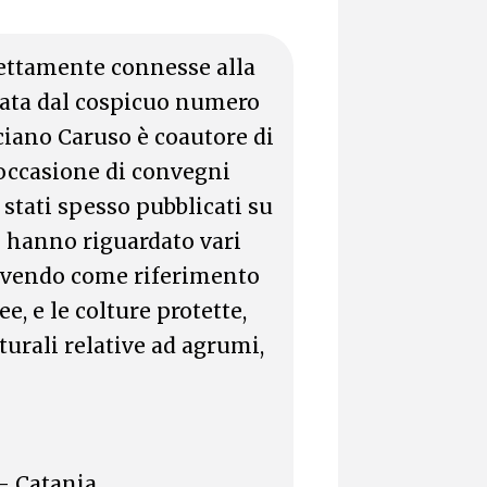
rettamente connesse alla
vata dal cospicuo numero
Luciano Caruso è coautore di
n occasione di convegni
o stati spesso pubblicati su
i hanno riguardato vari
 avendo come riferimento
e, e le colture protette,
turali relative ad agrumi,
 Catania