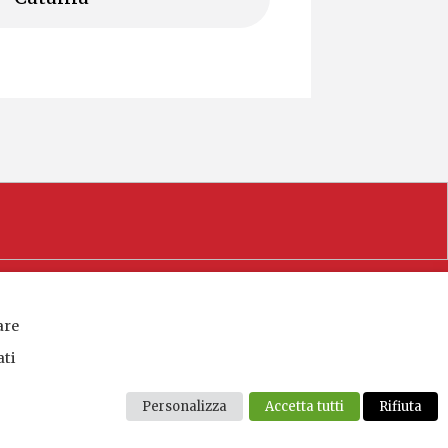
are
rsitario
133 Palermo (PA)
ati
x +39 091 346377
Personalizza
Accetta tutti
Rifiuta