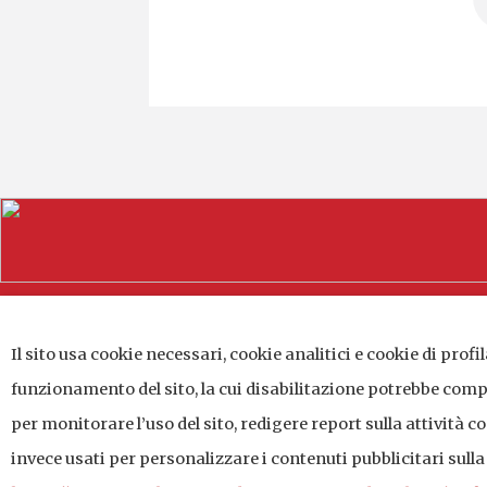
Il sito usa cookie necessari, cookie analitici e cookie di prof
Distretto Produttivo Agrumi di Sicilia
Via G. A. Costanzo n. 41 - 95121 Catania 
funzionamento del sito, la cui disabilitazione potrebbe compr
P.IVA: 04784140875
per monitorare l’uso del sito, redigere report sulla attività 
invece usati per personalizzare i contenuti pubblicitari sulla