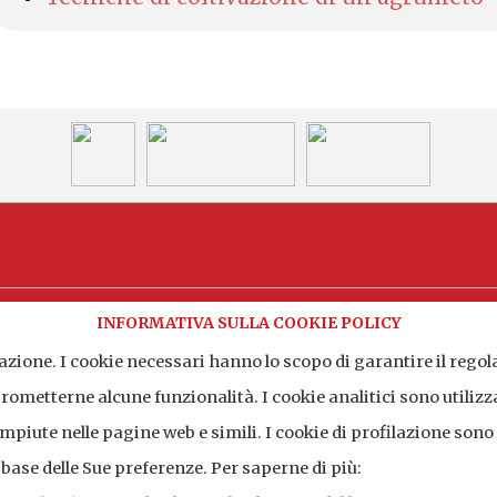
INFORMATIVA SULLA COOKIE POLICY
ilazione. I cookie necessari hanno lo scopo di garantire il regol
ARCES - Collegio Unive
(CT)
Vicolo Niscemi n. 5 - 90
ometterne alcune funzionalità. I cookie analitici sono utilizz
Tel. +39 091 346629 - Fa
compiute nelle pagine web e simili. I cookie di profilazione sono
 base delle Sue preferenze. Per saperne di più: