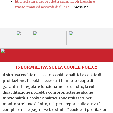
Etichettatura dei prodotti agrumicoli freschi e
trasformati ed accordi di filiera
– Messina
INFORMATIVA SULLA COOKIE POLICY
Il sito usa cookie necessari, cookie analitici e cookie di
profilazione. I cookie necessari hanno lo scopo di
Distretto Produttivo Agrumi di Sicilia
garantire il regolare funzionamento del sito, la cui
Via G. A. Costanzo n. 41 - 95121 Catania (CT)
disabilitazione potrebbe comprometterne alcune
P.IVA: 04784140875
funzionalità. I cookie analitici sono utilizzati per
monitorare l’uso del sito, redigere report sulla attività
compiute nelle pagine web e simili. I cookie di profilazione
ARCES - Collegio Universitario